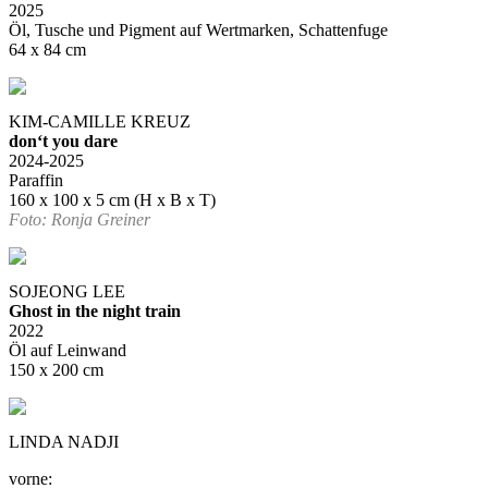
2025
Öl, Tusche und Pigment auf Wertmarken, Schattenfuge
64 x 84 cm
KIM-CAMILLE KREUZ
don‘t you dare
2024-2025
Paraffin
160 x 100 x 5 cm (H x B x T)
Foto: Ronja Greiner
SOJEONG LEE
Ghost in the night train
2022
Öl auf Leinwand
150 x 200 cm
LINDA NADJI
vorne: