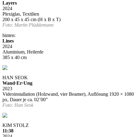
Layers
2024
Plexiglas, Textilien
200 x 45 x 45 cm (H x B x T)
Foto: Martin Plüddemann
hinten:
Lines
2024
Aluminium, Heilerde
385 x 40 cm
HAN SEOK
Wand·Er·Ung
2023
Videoinstallation (Holzwand, vier Beamer), Auflösung 1920 × 1080
px, Dauer je ca. 02’00”
Foto: Han Seok
KIM STOLZ
11:38
2024