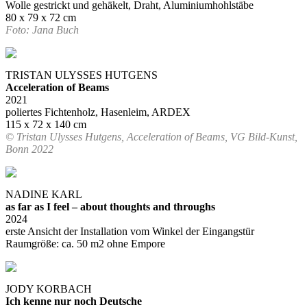
Wolle gestrickt und gehäkelt, Draht, Aluminiumhohlstäbe
80 x 79 x 72 cm
Foto: Jana Buch
TRISTAN ULYSSES HUTGENS
Acceleration of Beams
2021
poliertes Fichtenholz, Hasenleim, ARDEX
115 x 72 x 140 cm
© Tristan Ulysses Hutgens, Acceleration of Beams, VG Bild-Kunst,
Bonn 2022
NADINE KARL
as far as I feel – about thoughts and throughs
2024
erste Ansicht der Installation vom Winkel der Eingangstür
Raumgröße: ca. 50 m2 ohne Empore
JODY KORBACH
Ich kenne nur noch Deutsche