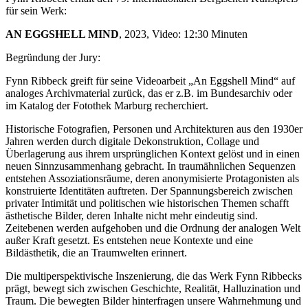
für sein Werk:
AN EGGSHELL MIND
, 2023, Video: 12:30 Minuten
Begründung der Jury:
Fynn Ribbeck greift für seine Videoarbeit „An Eggshell Mind“ auf
analoges Archivmaterial zurück, das er z.B. im Bundesarchiv oder
im Katalog der Fotothek Marburg recherchiert.
Historische Fotografien, Personen und Architekturen aus den 1930er
Jahren werden durch digitale Dekonstruktion, Collage und
Überlagerung aus ihrem ursprünglichen Kontext gelöst und in einen
neuen Sinnzusammenhang gebracht. In traumähnlichen Sequenzen
entstehen Assoziationsräume, deren anonymisierte Protagonisten als
konstruierte Identitäten auftreten. Der Spannungsbereich zwischen
privater Intimität und politischen wie historischen Themen schafft
ästhetische Bilder, deren Inhalte nicht mehr eindeutig sind.
Zeitebenen werden aufgehoben und die Ordnung der analogen Welt
außer Kraft gesetzt. Es entstehen neue Kontexte und eine
Bildästhetik, die an Traumwelten erinnert.
Die multiperspektivische Inszenierung, die das Werk Fynn Ribbecks
prägt, bewegt sich zwischen Geschichte, Realität, Halluzination und
Traum. Die bewegten Bilder hinterfragen unsere Wahrnehmung und