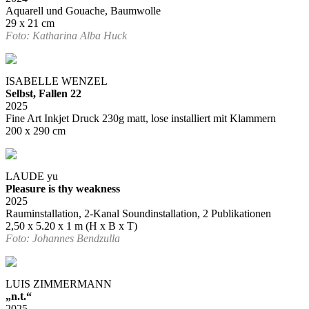
Aquarell und Gouache, Baumwolle
29 x 21 cm
Foto: Katharina Alba Huck
ISABELLE WENZEL
Selbst, Fallen 22
2025
Fine Art Inkjet Druck 230g matt, lose installiert mit Klammern
200 x 290 cm
LAUDE yu
Pleasure is thy weakness
2025
Rauminstallation, 2-Kanal Soundinstallation, 2 Publikationen
2,50 x 5.20 x 1 m (H x B x T)
Foto: Johannes Bendzulla
LUIS ZIMMERMANN
„n.t.“
2025