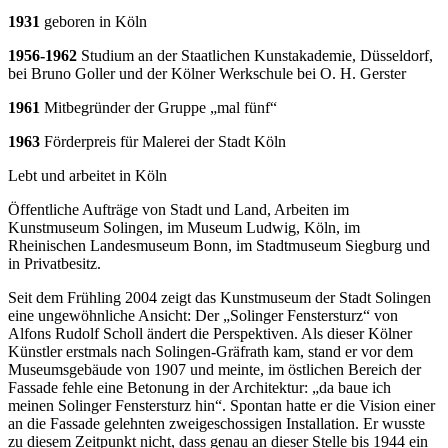
1931
geboren in Köln
1956-1962
Studium an der Staatlichen Kunstakademie, Düsseldorf,
bei Bruno Goller und der
Kölner Werkschule bei O. H. Gerster
1961
Mitbegründer der Gruppe „mal fünf“
1963
Förderpreis für Malerei der Stadt Köln
Lebt und arbeitet in Köln
Öffentliche Aufträge von Stadt und Land, Arbeiten im
Kunstmuseum Solingen, im Museum Ludwig, Köln, im
Rheinischen Landesmuseum Bonn, im Stadtmuseum Siegburg und
in Privatbesitz.
Seit dem Frühling 2004 zeigt das Kunstmuseum der Stadt Solingen
eine ungewöhnliche Ansicht: Der „Solinger Fenstersturz“ von
Alfons Rudolf Scholl ändert die Perspektiven. Als dieser Kölner
Künstler erstmals nach Solingen-Gräfrath kam, stand er vor dem
Museumsgebäude von 1907 und meinte, im östlichen Bereich der
Fassade fehle eine Betonung in der Architektur: „da baue ich
meinen Solinger Fenstersturz hin“. Spontan hatte er die Vision einer
an die Fassade gelehnten zweigeschossigen Installation. Er wusste
zu diesem Zeitpunkt nicht, dass genau an dieser Stelle bis 1944 ein