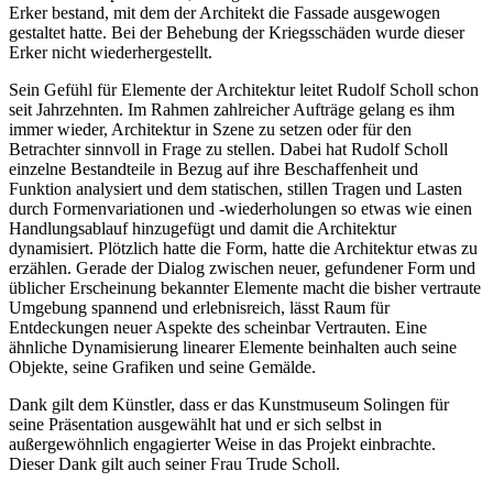
Erker bestand, mit dem der Architekt die Fassade ausgewogen
gestaltet hatte. Bei der Behebung der Kriegsschäden wurde dieser
Erker nicht wiederhergestellt.
Sein Gefühl für Elemente der Architektur leitet Rudolf Scholl schon
seit Jahrzehnten. Im Rahmen zahlreicher Aufträge gelang es ihm
immer wieder, Architektur in Szene zu setzen oder für den
Betrachter sinnvoll in Frage zu stellen. Dabei hat Rudolf Scholl
einzelne Bestandteile in Bezug auf ihre Beschaffenheit und
Funktion analysiert und dem statischen, stillen Tragen und Lasten
durch Formenvariationen und -wiederholungen so etwas wie einen
Handlungsablauf hinzugefügt und damit die Architektur
dynamisiert. Plötzlich hatte die Form, hatte die Architektur etwas zu
erzählen. Gerade der Dialog zwischen neuer, gefundener Form und
üblicher Erscheinung bekannter Elemente macht die bisher vertraute
Umgebung spannend und erlebnisreich, lässt Raum für
Entdeckungen neuer Aspekte des scheinbar Vertrauten. Eine
ähnliche Dynamisierung linearer Elemente beinhalten auch seine
Objekte, seine Grafiken und seine Gemälde.
Dank gilt dem Künstler, dass er das Kunstmuseum Solingen für
seine Präsentation ausgewählt hat und er sich selbst in
außergewöhnlich engagierter Weise in das Projekt einbrachte.
Dieser Dank gilt auch seiner Frau Trude Scholl.