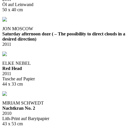
Öl auf Leinwand
50 x 40 cm
JON MOSCOW
Saturday afternoon doze ( – The possibility to direct clouds in a
desired direction)
2011
ELKE NEBEL
Red Head
2011
Tusche auf Papier
44 x 33 cm
MIRIAM SCHWEDT
Nachtkran No. 2
2010
Lith-Print auf Barytpapier
43 x 53 cm