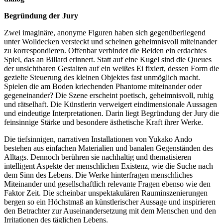
Begründung der Jury
Zwei imaginäre, anonyme Figuren haben sich gegenüberliegend
unter Wolldecken versteckt und scheinen geheimnisvoll miteinander
zu korrespondieren. Offenbar verbindet die Beiden ein erdachtes
Spiel, das an Billard erinnert. Statt auf eine Kugel sind die Queues
der unsichtbaren Gestalten auf ein weißes Ei fixiert, dessen Form die
gezielte Steuerung des kleinen Objektes fast unmöglich macht.
Spielen die am Boden kriechenden Phantome miteinander oder
gegeneinander? Die Szene erscheint poetisch, geheimnisvoll, ruhig
und rätselhaft. Die Künstlerin verweigert eindimensionale Aussagen
und eindeutige Interpretationen. Darin liegt Begründung der Jury die
feinsinnige Stärke und besondere ästhetische Kraft ihrer Werke.
Die tiefsinnigen, narrativen Installationen von Yukako Ando
bestehen aus einfachen Materialien und banalen Gegenständen des
Alltags. Dennoch berühren sie nachhaltig und thematisieren
intelligent Aspekte der menschlichen Existenz, wie die Suche nach
dem Sinn des Lebens. Die Werke hinterfragen menschliches
Miteinander und gesellschaftlich relevante Fragen ebenso wie den
Faktor Zeit. Die scheinbar unspektakulären Rauminszenierungen
bergen so ein Höchstmaß an künstlerischer Aussage und inspirieren
den Betrachter zur Auseinandersetzung mit dem Menschen und den
Irritationen des täglichen Lebens.