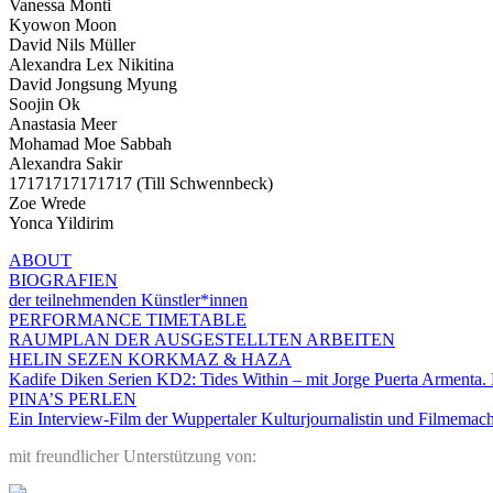
Vanessa Monti
Kyowon Moon
David Nils Müller
Alexandra Lex Nikitina
David Jongsung Myung
Soojin Ok
Anastasia Meer
Mohamad Moe Sabbah
Alexandra Sakir
17171717171717 (Till Schwennbeck)
Zoe Wrede
Yonca Yildirim
ABOUT
BIOGRAFIEN
der teilnehmenden Künstler*innen
PERFORMANCE TIMETABLE
RAUMPLAN DER AUSGESTELLTEN ARBEITEN
HELIN SEZEN KORKMAZ & HAZA
Kadife Diken Serien KD2: Tides Within – mit Jorge Puerta Armenta. E
PINA’S PERLEN
Ein Interview-Film der Wuppertaler Kulturjournalistin und Filmemach
mit freundlicher Unterstützung von: