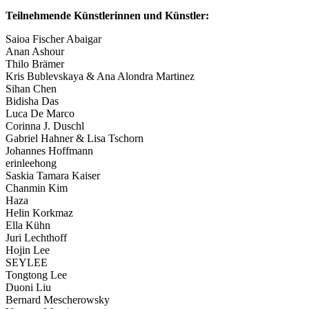
Teilnehmende Künstlerinnen und Künstler:
Saioa Fischer Abaigar
Anan Ashour
Thilo Brämer
Kris Bublevskaya & Ana Alondra Martinez
Sihan Chen
Bidisha Das
Luca De Marco
Corinna J. Duschl
Gabriel Hahner & Lisa Tschorn
Johannes Hoffmann
erinleehong
Saskia Tamara Kaiser
Chanmin Kim
Haza
Helin Korkmaz
Ella Kühn
Juri Lechthoff
Hojin Lee
SEYLEE
Tongtong Lee
Duoni Liu
Bernard Mescherowsky