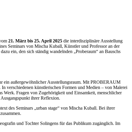
n vom
21. März bis 25. April 2025
die interdisziplinäre Ausstellung
s Seminars von Mischa Kuball, Künstler und Professor an der
 dazu ein, den sich ständig wandelnden „Proberaum“ an Bauschs
msjahr ein außergewöhnlicher Ausstellungsraum. Mit PROBERAUM
 In verschiedenen künstlerischen Formen und Medien – von Malerei
hs Werk. Fragen von Zugehörigkeit und Einsamkeit, menschlicher
n Ausgangspunkt ihrer Reflexion.
xt des Seminars „urban stage“ von Mischa Kuball. Bei ihrer
v zusammen.
grafin und Tochter Solingens für das Publikum zugänglich. Im