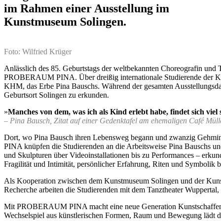
im Rahmen einer Ausstellung im
Kunstmuseum Solingen.
Foto: Wilfried Krüger
Anlässlich des 85. Geburtstags der weltbekannten Choreografin und
PROBERAUM PINA. Über dreißig internationale Studierende der Kun
KHM, das Erbe Pina Bauschs. Während der gesamten Ausstellungsdaue
Geburtsort Solingen zu erkunden.
»
Manches von dem, was ich als Kind erlebt habe, findet sich viel
– Pina Bausch, Zitat auf einer Gedenktafel am ehemaligen Café Müll
Dort, wo Pina Bausch ihren Lebensweg begann und zwanzig Gehminu
PINA knüpfen die Studierenden an die Arbeitsweise Pina Bauschs un
und Skulpturen über Videoinstallationen bis zu Performances – erk
Fragilität und Intimität, persönlicher Erfahrung, Riten und Symbolik
Als Kooperation zwischen dem Kunstmuseum Solingen und der Kunsth
Recherche arbeiten die Studierenden mit dem Tanztheater Wupperta
Mit PROBERAUM PINA macht eine neue Generation Kunstschaffender 
Wechselspiel aus künstlerischen Formen, Raum und Bewegung lädt d