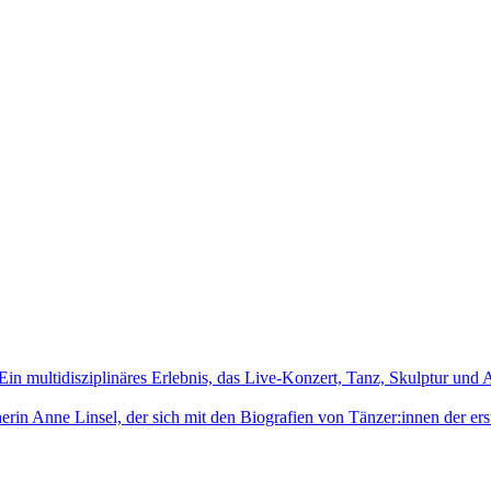
in multidisziplinäres Erlebnis, das Live-Konzert, Tanz, Skulptur und
erin Anne Linsel, der sich mit den Biografien von Tänzer:innen der ers