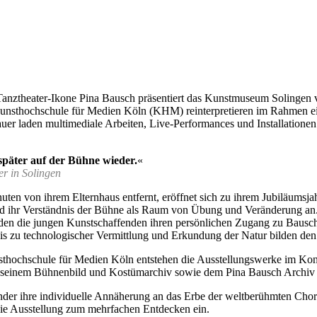
 Tanztheater-Ikone Pina Bausch präsentiert das Kunstmuseum Solinge
sthochschule für Medien Köln (KHM) reinterpretieren im Rahmen eine
r laden multimediale Arbeiten, Live-Performances und Installationen
 später auf der Bühne wieder.
«
er in Solingen
ten von ihrem Elternhaus entfernt, eröffnet sich zu ihrem Jubiläu
d ihr Verständnis der Bühne als Raum von Übung und Veränderung an.
unden die jungen Kunstschaffenden ihren persönlichen Zugang zu Bausc
 bis zu technologischer Vermittlung und Erkundung der Natur bilden de
ochschule für Medien Köln entstehen die Ausstellungswerke im Konte
l, seinem Bühnenbild und Kostümarchiv sowie dem Pina Bausch Archi
ihre individuelle Annäherung an das Erbe der weltberühmten Choreo
ie Ausstellung zum mehrfachen Entdecken ein.